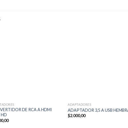
S
TADORES
ADAPTADORES
VERTIDOR DE RCA A HDMI
ADAPTADOR 3,5 A USB HEMBR
L HD
$
2.000,00
00,00