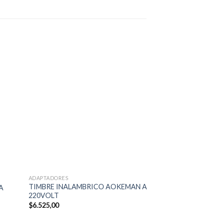
ADAPTADORES
ADAPTADORES
TIMBRE INALAMBRICO AOKEMAN A
TIMBRE INALAMB
A
220VOLT
PILAS
$
6.525,00
$
5.980,00