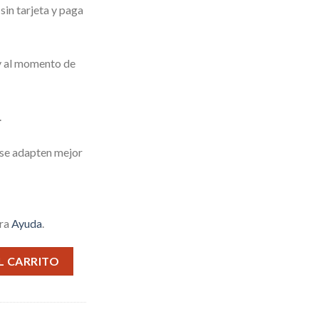
in tarjeta y paga
 y al momento de
.
 se adapten mejor
tra
Ayuda
.
CRO USB cantidad
L CARRITO