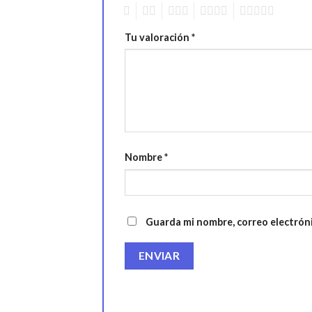
1
2
3
4
5
Tu valoración
*
Nombre
*
Guarda mi nombre, correo electrón