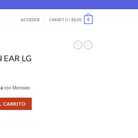
0
ACCEDER
CARRITO /
$
0,00
 EAR LG
ta
con Mercado
dad
L CARRITO