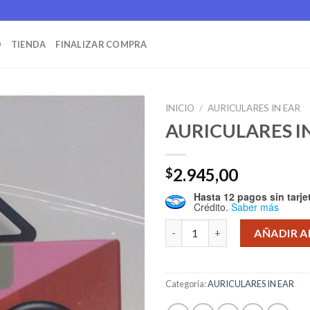
O
TIENDA
FINALIZAR COMPRA
INICIO
/
AURICULARES IN EAR
AURICULARES IN
2.945,00
$
Hasta 12 pagos sin tarje
Crédito.
Saber más
AURICULARES IN EAR LG canti
AÑADIR A
Categoría:
AURICULARES IN EAR