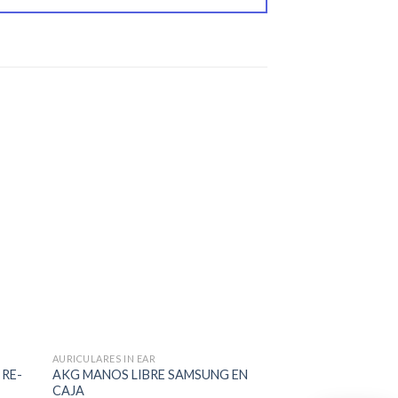
AURICULARES IN EAR
AURICULARES IN EAR
 RE-
AKG MANOS LIBRE SAMSUNG EN
AURICULARES SO
CAJA
$
2.090,00