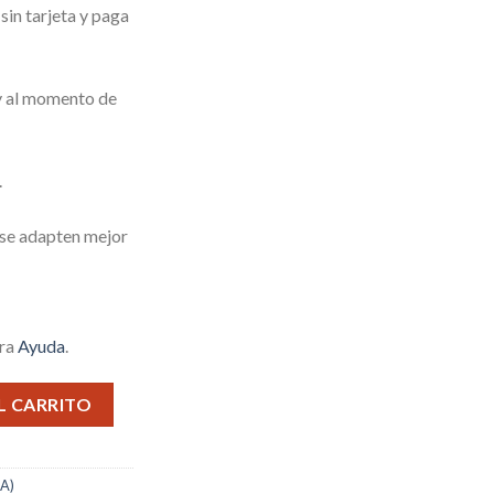
in tarjeta y paga
 y al momento de
.
 se adapten mejor
tra
Ayuda
.
URBO cantidad
L CARRITO
A)