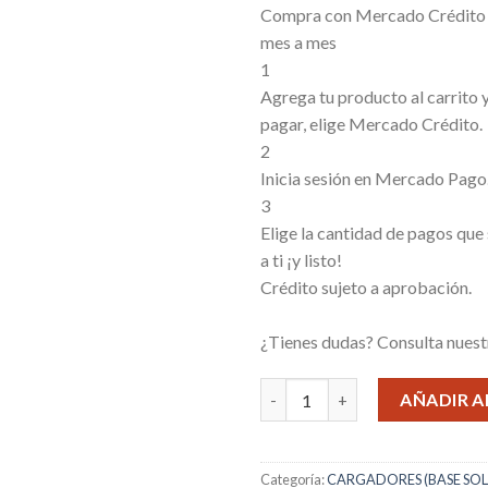
Compra con Mercado Crédito s
mes a mes
1
Agrega tu producto al carrito
pagar, elige Mercado Crédito.
2
Inicia sesión en Mercado Pago
3
Elige la cantidad de pagos que
a ti ¡y listo!
Crédito sujeto a aprobación.
¿Tienes dudas? Consulta nues
CABEZAL SAMSUNG 45W TC T
AÑADIR A
Categoría:
CARGADORES (BASE SOL