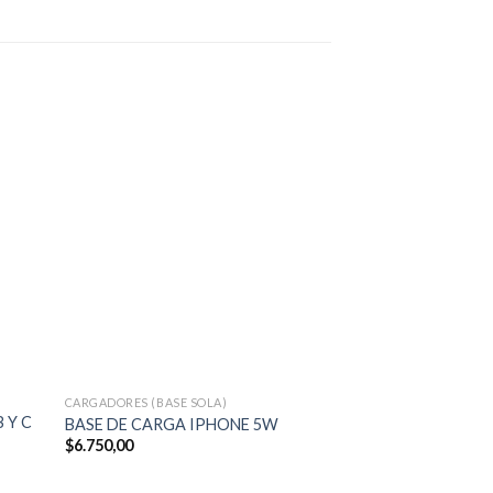
CARGADORES (BASE SOLA)
CARGADORES (BASE 
 Y C
CABEZAL DE CAR
BASE DE CARGA IPHONE 5W
3USB
$
6.750,00
$
3.630,00