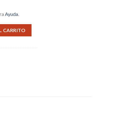
tra
Ayuda
.
006 5A cantidad
L CARRITO