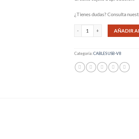
¿Tienes dudas? Consulta nues
CABLE USB V8 ROYALCELL RC-5
AÑADIR A
Categoría:
CABLES USB-V8