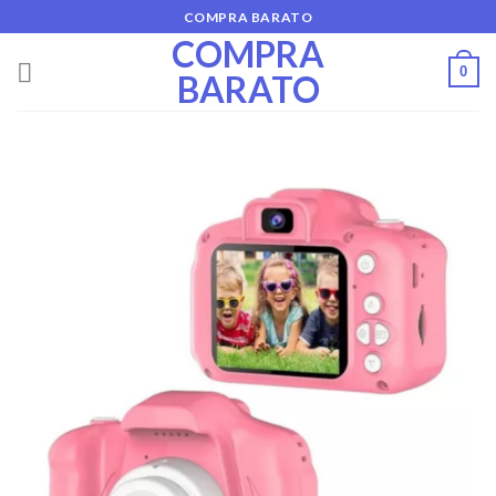
Skip
COMPRA BARATO
to
COMPRA
content
0
BARATO