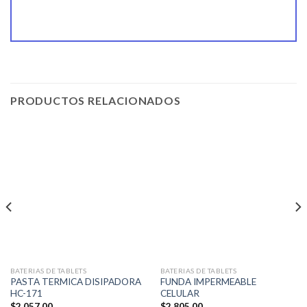
PRODUCTOS RELACIONADOS
BATERIAS DE TABLETS
BATERIAS DE TABLETS
PASTA TERMICA DISIPADORA
FUNDA IMPERMEABLE
HC-171
CELULAR
$
2.057,00
$
2.805,00