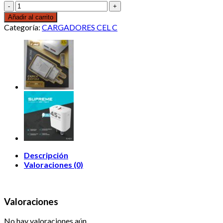
CARGADOR
MIXOR
Añadir al carrito
TC
Categoría:
CARGADORES CEL C
4.4A
cantidad
Descripción
Valoraciones (0)
Valoraciones
No hay valoraciones aún.