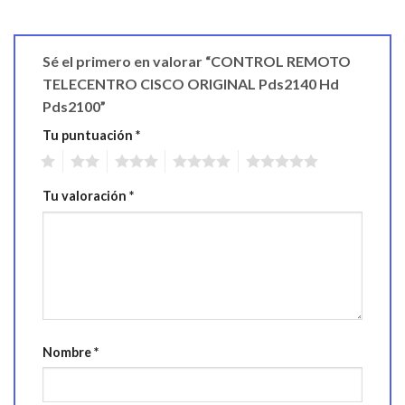
Sé el primero en valorar “CONTROL REMOTO
TELECENTRO CISCO ORIGINAL Pds2140 Hd
Pds2100”
Tu puntuación
*
1
2
3
4
5
Tu valoración
*
Nombre
*