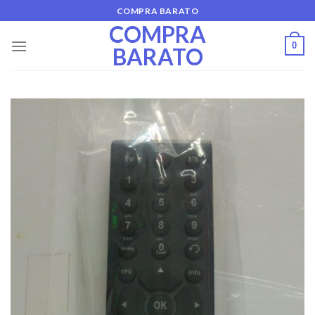
Skip
COMPRA BARATO
to
COMPRA
content
0
BARATO