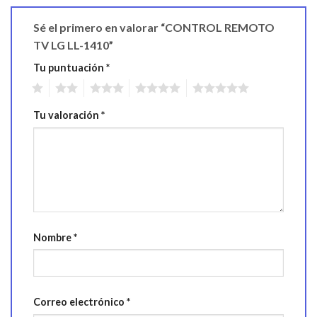
Sé el primero en valorar “CONTROL REMOTO
TV LG LL-1410”
Tu puntuación
*
1
2
3
4
5
Tu valoración
*
Nombre
*
Correo electrónico
*