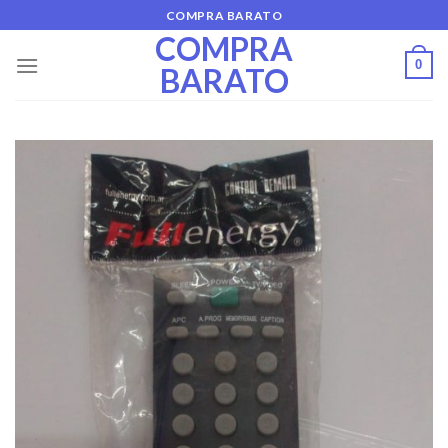
Skip
COMPRA BARATO
to
COMPRA
content
0
BARATO