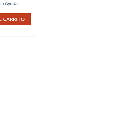
tra
Ayuda
.
idad
L CARRITO