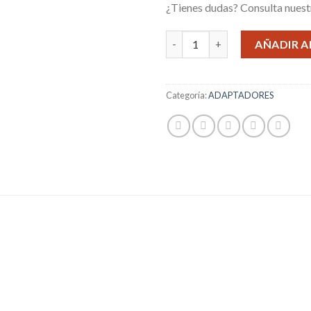
¿Tienes dudas? Consulta nues
CONVERSOR VGA – HDMI cant
AÑADIR A
Categoría:
ADAPTADORES