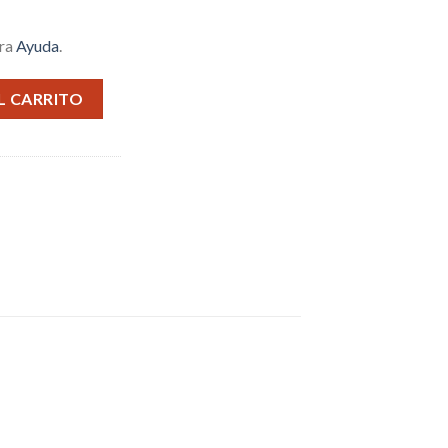
tra
Ayuda
.
antidad
L CARRITO