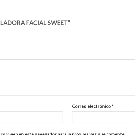
DEPILADORA FACIAL SWEET”
Correo electrónico
*
ico y web en este navegador para la próxima vez que comente.