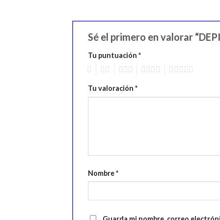
Sé el primero en valorar “
Tu puntuación
*
1
2
3
4
5
Tu valoración
*
Nombre
*
Guarda mi nombre, correo electrón