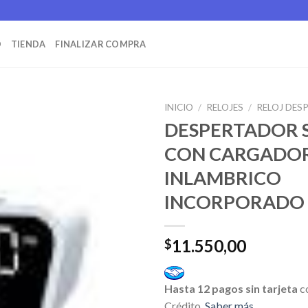
O
TIENDA
FINALIZAR COMPRA
INICIO
/
RELOJES
/
RELOJ DES
DESPERTADOR
CON CARGADO
INLAMBRICO
INCORPORADO
11.550,00
$
Hasta 12 pagos sin tarjeta
c
Crédito.
Saber más