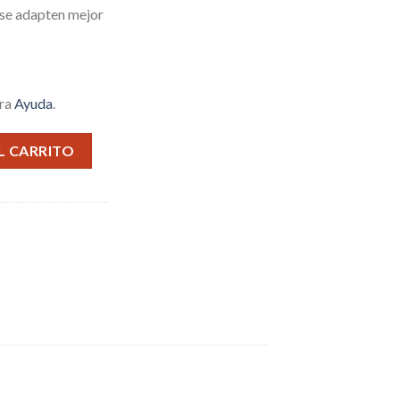
 se adapten mejor
tra
Ayuda
.
ARGADOR INLAMBRICO INCORPORADO cantidad
L CARRITO