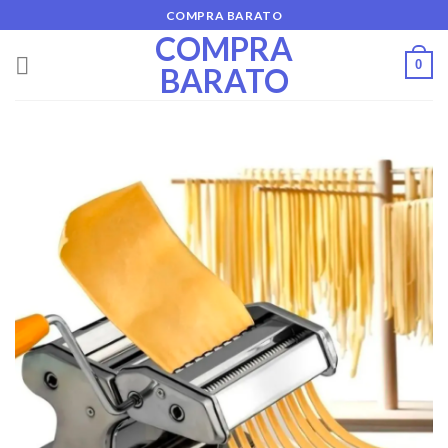
Skip
COMPRA BARATO
to
COMPRA
content
0
BARATO