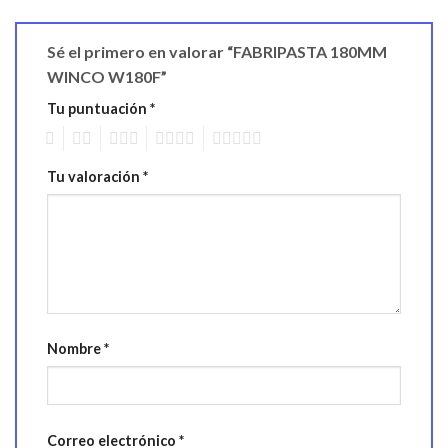
Sé el primero en valorar “FABRIPASTA 180MM
WINCO W180F”
Tu puntuación
*
1
2
3
4
5
Tu valoración
*
Nombre
*
Correo electrónico
*