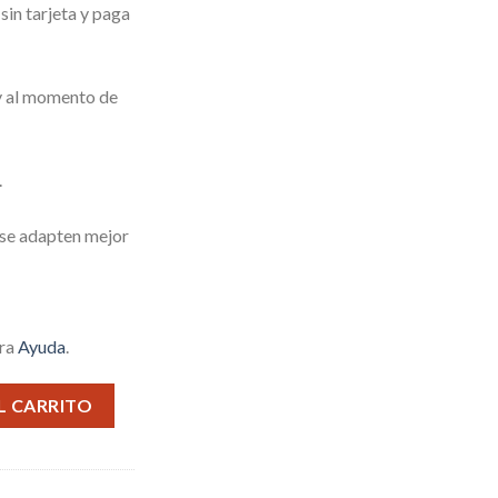
in tarjeta y paga
 y al momento de
.
 se adapten mejor
tra
Ayuda
.
E cantidad
L CARRITO