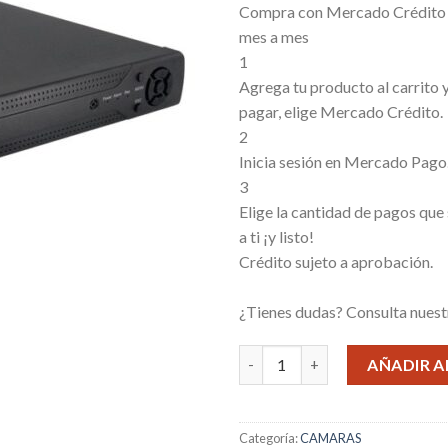
Compra con Mercado Crédito s
mes a mes
1
Agrega tu producto al carrito
pagar, elige Mercado Crédito.
2
Inicia sesión en Mercado Pago
3
Elige la cantidad de pagos que
a ti ¡y listo!
Crédito sujeto a aprobación.
¿Tienes dudas? Consulta nues
KIT DE CAMARAS X8 DIA/NOCH
AÑADIR A
Categoría:
CAMARAS