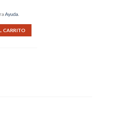
tra
Ayuda
.
antidad
L CARRITO