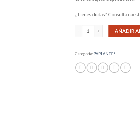
¿Tienes dudas? Consulta nues
PARLANTE WINCO W210USB c
AÑADIR A
Categoría:
PARLANTES