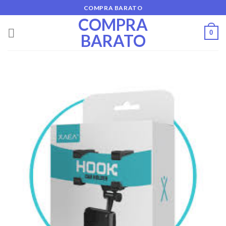
Skip
COMPRA BARATO
to
COMPRA
content
0
BARATO