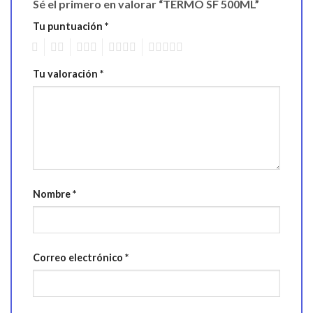
Sé el primero en valorar “TERMO SF 500ML”
Tu puntuación
*
1
2
3
4
5
Tu valoración
*
Nombre
*
Correo electrónico
*