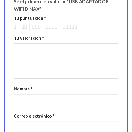
Sé el primero en valorar “USB ADAPTADOR
WIFI DINAX”
Tu puntuación
*
1
2
3
4
5
Tu valoración
*
Nombre
*
Correo electrónico
*