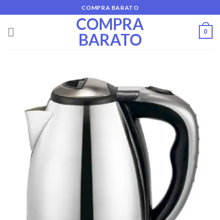
Skip
COMPRA BARATO
to
COMPRA
content
0
BARATO