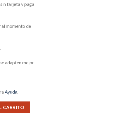
in tarjeta y paga
 y al momento de
.
 se adapten mejor
tra
Ayuda
.
A cantidad
L CARRITO