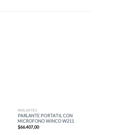
PARLANTES
PARLANTES
PARLANTE PORTATIL CON
PARLANTE BLACK
MICROFONO WINCO W211
$
22.814,00
$
66.407,00