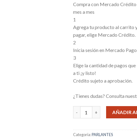
Compra con Mercado Crédito s
mes a mes
1
Agrega tu producto al carrito
pagar, elige Mercado Crédito.
2
Inicia sesión en Mercado Pago
3
Elige la cantidad de pagos que
a ti ¡y listo!
Crédito sujeto a aprobación.
¿Tienes dudas? Consulta nues
MINI DIGITAL SPEAKERS D-06-
AÑADIR A
Categoría:
PARLANTES