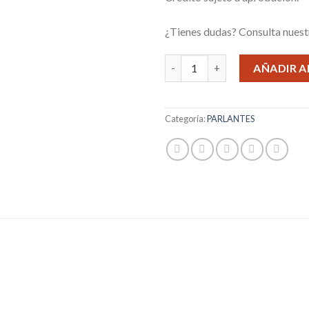
¿Tienes dudas? Consulta nues
RADIO AM FM SUONO 4 BANDA
AÑADIR A
Categoría:
PARLANTES