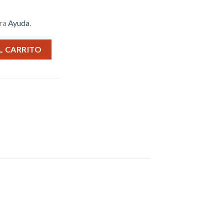
tra
Ayuda
.
S SW1-2 cantidad
L CARRITO