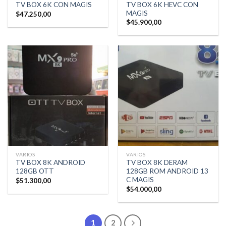
TV BOX 6K HEVC CON
TV BOX 6K CON MAGIS
MAGIS
$
47.250,00
$
45.900,00
VARIOS
VARIOS
TV BOX 8K ANDROID
TV BOX 8K DERAM
128GB OTT
128GB ROM ANDROID 13
C MAGIS
$
51.300,00
$
54.000,00
1
2