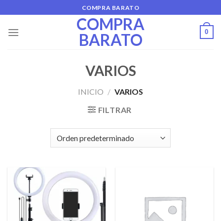
Skip
COMPRA BARATO
to
COMPRA
content
0
BARATO
VARIOS
INICIO
/
VARIOS
FILTRAR